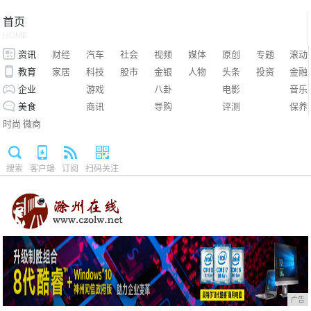
首页
HOME
资讯
财经
汽车
社会
视频
媒体
原创
专题
滚动
教育
家居
科技
股市
金银
人物
头条
投资
金融
企业
游戏
八卦
电影
音乐
美食
商讯
导购
评测
保养
时尚
微商
搜索
客户端
订阅
扫码关注
广告