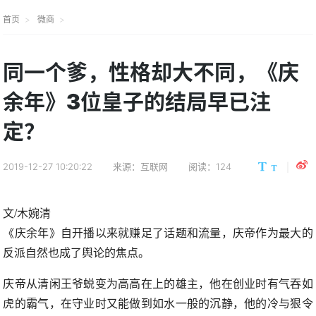
首页
微商
同一个爹，性格却大不同，《庆
余年》3位皇子的结局早已注
定？
2019-12-27 10:20:22
来源：互联网
阅读：124
文/木婉清
《庆余年》自开播以来就赚足了话题和流量，庆帝作为最大的
反派自然也成了舆论的焦点。
庆帝从清闲王爷蜕变为高高在上的雄主，他在创业时有气吞如
虎的霸气，在守业时又能做到如水一般的沉静，他的冷与狠令