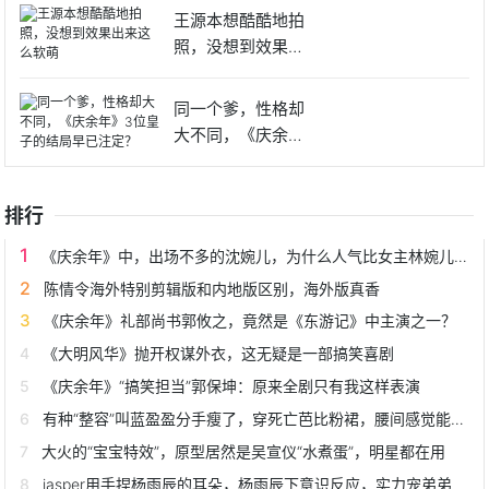
王源本想酷酷地拍
照，没想到效果出
来这么软
同一个爹，性格却
大不同，《庆余
年》3位皇
排行
《庆余年》中，出场不多的沈婉儿，为什么人气比女主林婉儿还高？
陈情令海外特别剪辑版和内地版区别，海外版真香
《庆余年》礼部尚书郭攸之，竟然是《东游记》中主演之一？
《大明风华》抛开权谋外衣，这无疑是一部搞笑喜剧
《庆余年》“搞笑担当”郭保坤：原来全剧只有我这样表演
有种“整容”叫蓝盈盈分手瘦了，穿死亡芭比粉裙，腰间感觉能透光
大火的“宝宝特效”，原型居然是吴宣仪“水煮蛋”，明星都在用
jasper用手捏杨雨辰的耳朵，杨雨辰下意识反应，实力宠弟弟