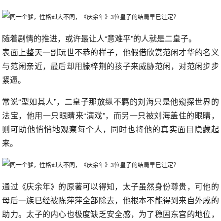
随着剧情的推进，或许最让人“意难平”的人就是二皇子。
表面上整天一副玩世不恭的样子，他假借欣赏范闲才华的名义
与范闲亲近，最后却用滕梓荆的孩子来威胁范闲，对范闲步步
紧逼。
常说“型如其人”，二皇子那放纵不羁的刘海只是他窥探世界的
法宝，他用一只眼睛来“演戏”，而另一只被刘海盖住的眼睛，
则可助他悄悄地观察每个人，同时也将他的真实面目隐藏起
来。
通过《庆余年》的原著可以得知，太子虽然身份尊贵，可他的
母后一族已经被陈萍萍全部除去，他根本不能得到来自外戚的
助力。太子的内心也极度缺乏安全感，为了稳固东宫的地位，