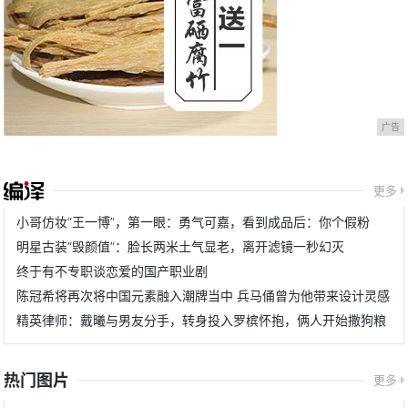
广告
更多
小哥仿妆“王一博”，第一眼：勇气可嘉，看到成品后：你个假粉
明星古装“毁颜值”：脸长两米土气显老，离开滤镜一秒幻灭
终于有不专职谈恋爱的国产职业剧
陈冠希将再次将中国元素融入潮牌当中 兵马俑曾为他带来设计灵感
精英律师：戴曦与男友分手，转身投入罗槟怀抱，俩人开始撒狗粮
热门图片
更多