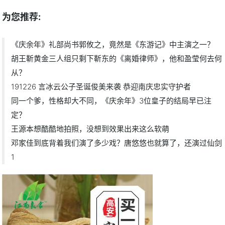
为您推荐:
《庆余年》礼部尚书郭攸之，竟然是《东游记》中主演之一？
胡王靳黄金三人组只剩下靳东的《离婚律师》，他和盈莹何去何
从？
191226 言冰云公子圣诞俊美来袭 恭迎南庆忠实守护者
同一个爹，性格却大不同，《庆余年》3位皇子的结局早已注
定？
王源本想酷酷地拍照，没想到效果出来这么软萌
邓家佳到底背着我们演了多少戏？唐悠悠也就算了，还演过仙剑
1