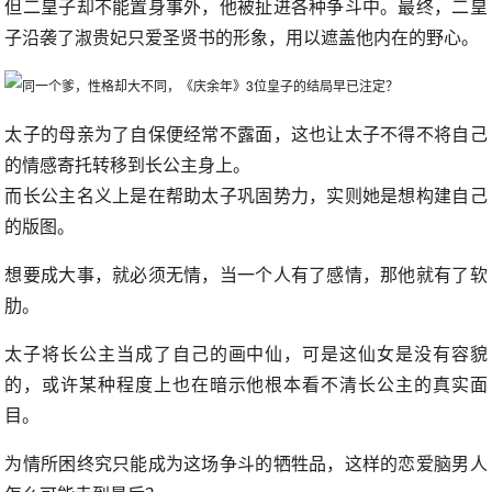
但二皇子却不能置身事外，他被扯进各种争斗中。最终，二皇
子沿袭了淑贵妃只爱圣贤书的形象，用以遮盖他内在的野心。
太子的母亲为了自保便经常不露面，这也让太子不得不将自己
的情感寄托转移到长公主身上。
而长公主名义上是在帮助太子巩固势力，实则她是想构建自己
的版图。
想要成大事，就必须无情，当一个人有了感情，那他就有了软
肋。
太子将长公主当成了自己的画中仙，可是这仙女是没有容貌
的，或许某种程度上也在暗示他根本看不清长公主的真实面
目。
为情所困终究只能成为这场争斗的牺牲品，这样的恋爱脑男人