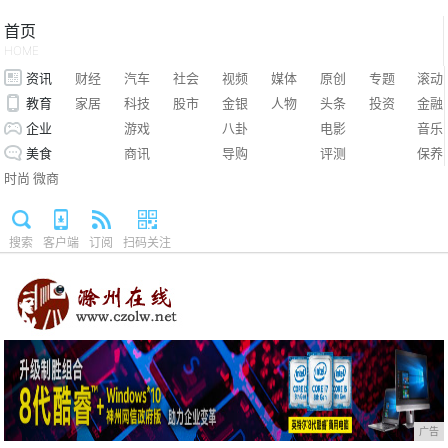
首页
HOME
资讯
财经
汽车
社会
视频
媒体
原创
专题
滚动
教育
家居
科技
股市
金银
人物
头条
投资
金融
企业
游戏
八卦
电影
音乐
美食
商讯
导购
评测
保养
时尚
微商
搜索
客户端
订阅
扫码关注
广告