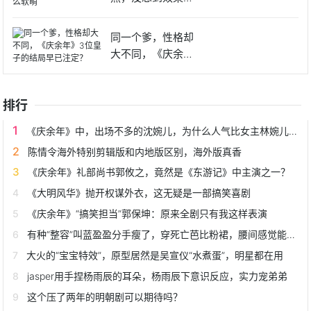
来这么软
同一个爹，性格却
大不同，《庆余
年》3位皇
排行
《庆余年》中，出场不多的沈婉儿，为什么人气比女主林婉儿还高？
陈情令海外特别剪辑版和内地版区别，海外版真香
《庆余年》礼部尚书郭攸之，竟然是《东游记》中主演之一？
《大明风华》抛开权谋外衣，这无疑是一部搞笑喜剧
《庆余年》“搞笑担当”郭保坤：原来全剧只有我这样表演
有种“整容”叫蓝盈盈分手瘦了，穿死亡芭比粉裙，腰间感觉能透光
大火的“宝宝特效”，原型居然是吴宣仪“水煮蛋”，明星都在用
jasper用手捏杨雨辰的耳朵，杨雨辰下意识反应，实力宠弟弟
这个压了两年的明朝剧可以期待吗？