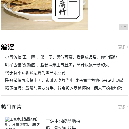
广告
更多
小哥仿妆“王一博”，第一眼：勇气可嘉，看到成品后：你个假粉
明星古装“毁颜值”：脸长两米土气显老，离开滤镜一秒幻灭
终于有不专职谈恋爱的国产职业剧
陈冠希将再次将中国元素融入潮牌当中 兵马俑曾为他带来设计灵感
精英律师：戴曦与男友分手，转身投入罗槟怀抱，俩人开始撒狗粮
热门图片
更多
王源本想酷酷地拍
照，没想到效果出