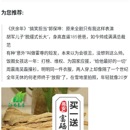
为您推荐:
《庆余年》“搞笑担当”郭保坤：原来全剧只有我这样表演
胡军儿子“脱缰式长大”，身高直逼185爸爸，如今帅成满满总裁
范
有种“意外”叫做霍尊的短发，本来以为会很丑，没想到这么帅。
饭圈女孩这一年：打榜、维权、为国家应援，“给他最好的一切”
周震南吴磊撞衫，明明同一件衣服，两人穿上却像隔了一个世纪
全年无休的何老师终于“放假”了，在雪地里拍照，年轻就像20岁