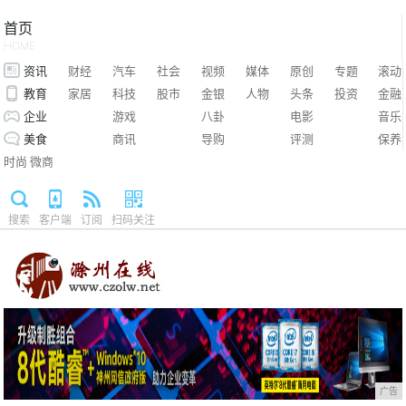
首页
HOME
资讯
财经
汽车
社会
视频
媒体
原创
专题
滚动
教育
家居
科技
股市
金银
人物
头条
投资
金融
企业
游戏
八卦
电影
音乐
美食
商讯
导购
评测
保养
时尚
微商
搜索
客户端
订阅
扫码关注
广告