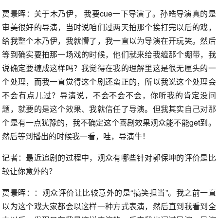
贾景晖：关于木乃伊， 我要cue一下导演了。孙皓导演真的是
审美很好的导演，当时说咱们过两天拍那个挨打完以后的戏，
给我整个木乃伊，我就懵了，我一直以为导演在开玩笑。然后
等到确实要拍那一场戏的时候，他们就来给我缠那个绷带，我
说确定要缠成这样吗？我觉得在我的理解里这是很无厘头的一
个处理，而我一直觉得这个剧还蛮正的，所以我说这个处理会
不会有点儿过？导演说，不会不会不会，你听我的肯定没问
题，就要的是这个效果、我就信任了导演。但我其实自己对那
个是有一点犹豫的，我不确定这个喜剧效果观众能不能get到。
然后等到播出的时候我一看，哇，导演牛！
记者：最近追剧的过程中，观众有哪些针对郭保坤的评价是比
较让你意外的？
贾景晖：：观众评价让比较意外的是“搞笑担当”。我之前一直
以为这个戏大家都会以这样一种方式表演，然后直到我看到全