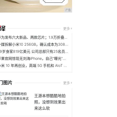
广告
更多
华为发布六大新品、两款芯片；1.9万折叠屏再升级
外媒拆解小米10 256GB，确认成本为3085元
89岁身家819亿美元 公司总部只有25名员工 赚得却比工商银行还多
苹果官网惊现无刘海iPhone，自己“曝光”新iPhone
小米 10 年再创业，高端 5G 手机和 AIoT 有多少机会？
门图片
更多
王源本想酷酷地拍
照，没想到效果出
来这么软