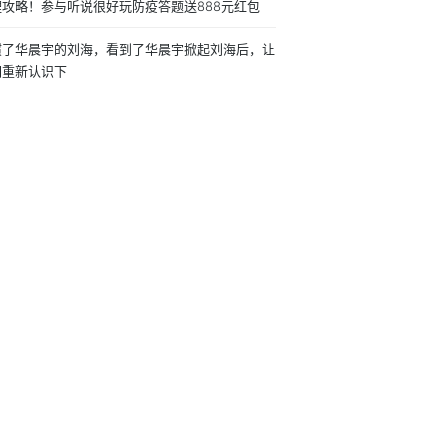
鲤攻略！参与听说很好玩防疫答题送888元红包
惯了华晨宇的刘海，看到了华晨宇掀起刘海后，让
们重新认识下