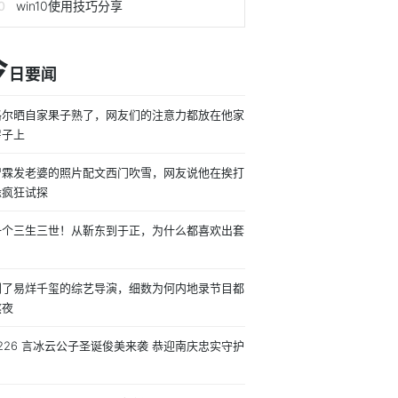
win10使用技巧分享
今
日要闻
格尔晒自家果子熟了，网友们的注意力都放在他家
房子上
智霖发老婆的照片配文西门吹雪，网友说他在挨打
缘疯狂试探
一个三生三世！从靳东到于正，为什么都喜欢出套
？
倒了易烊千玺的综艺导演，细数为何内地录节目都
熬夜
1226 言冰云公子圣诞俊美来袭 恭迎南庆忠实守护