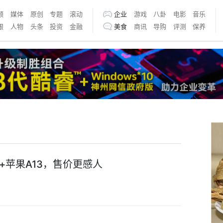
频
媒体
原创
专题
滚动
企业
游戏
八卦
电影
音乐
银
人物
头条
投资
金融
美食
商讯
导购
评测
保养
色+苹果A13，售价更感人