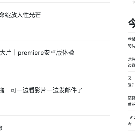
生命绽放人性光芒
腾
的
片｜premiere安卓版体验
张
边
又
餐
工处理啦！可一边看影片一边发邮件了
熬
爱
19
者
命