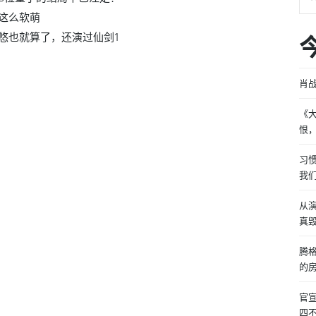
这么软萌
悠也就算了，还演过仙剑1
肖战
《
恨
习
我
从
真
腾
的
官
四