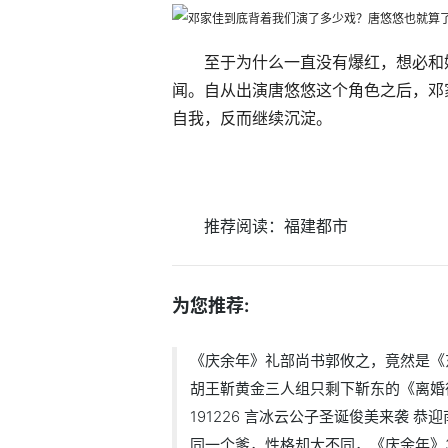
至于为什么一直没有爆红，想必和
闻。自从出演唐悠悠这个角色之后，邓
自我，反而继续沉淀。
推荐阅读：
福建都市
为您推荐:
《庆余年》礼部尚书郭攸之，竟然是《
胡王靳黄金三人组只剩下靳东的《离婚
191226 言冰云公子圣诞俊美来袭 恭
同一个爹，性格却大不同，《庆余年》