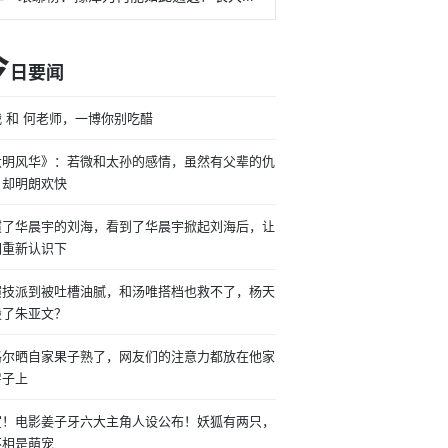
今
日要闻
 和 何老师，一博你别吃醋
大明风华》：若微和太孙的感情，虽然有父辈的仇
，却明朗欢快
惯了华晨宇的刘海，看到了华晨宇掀起刘海后，让
们重新认识下
演技派到被吐槽油腻，和汤唯搭档也救不了，杨天
毁了朱亚文？
格尔晒自家果子熟了，网友们的注意力都放在他家
房子上
宣！电影姜子牙六大主角人设公布！妖狐有两只，
不相是萌宠