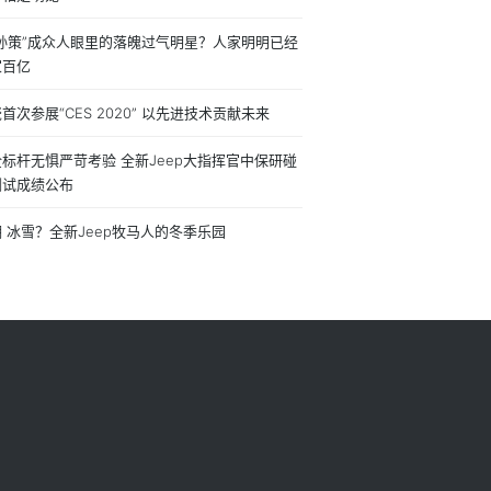
公孙策”成众人眼里的落魄过气明星？人家明明已经
家百亿
瓷首次参展“CES 2020” 以先进技术贡献未来
标杆无惧严苛考验 全新Jeep大指挥官中保研碰
测试成绩公布
 冰雪？全新Jeep牧马人的冬季乐园