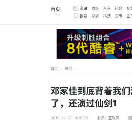
资讯
财经
汽车
社会
视
首页
HOME
教育
家居
科技
股市
金
首页
微商
邓家佳到底背着我们
了，还演过仙剑1
2019-12-27 10:20:03
来源：互联网
阅