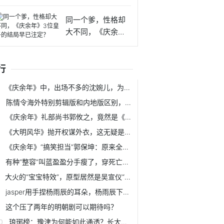
来这么软
同一个爹，性格却
大不同，《庆余
年》3位皇
行
《庆余年》中，出场不多的沈婉儿，为什么人气比女主林婉儿还高？
陈情令海外特别剪辑版和内地版区别，海外版真香
《庆余年》礼部尚书郭攸之，竟然是《东游记》中主演之一？
《大明风华》抛开权谋外衣，这无疑是一部搞笑喜剧
《庆余年》“搞笑担当”郭保坤：原来全剧只有我这样表演
有种“整容”叫蓝盈盈分手瘦了，穿死亡芭比粉裙，腰间感觉能透光
大火的“宝宝特效”，原型居然是吴宣仪“水煮蛋”，明星都在用
jasper用手捏杨雨辰的耳朵，杨雨辰下意识反应，实力宠弟弟
这个压了两年的明朝剧可以期待吗？
琅琊榜：豫津为何能如此通透？长大后，我们才终于理解言侯家族