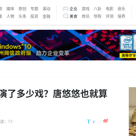
频
媒体
原创
专题
滚动
企业
游戏
八卦
电影
音乐
银
人物
头条
投资
金融
美食
商讯
导购
评测
保养
演了多少戏？唐悠悠也就算
读：73