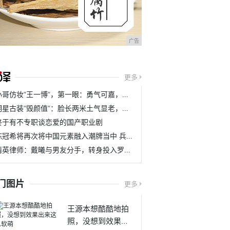
广告
更多
小哥仿妆“王一博”，第一眼：勇气可嘉，看到成品后：你个假粉
明星古装“毁颜值”：脸长两米土气显老，离开滤镜一秒幻灭
终于有不专职谈恋爱的国产职业剧
陈冠希将再次将中国元素融入潮牌当中 兵马俑曾为他带来设计灵感
精英律师：戴曦与男友分手，转身投入罗槟怀抱，俩人开始撒狗粮
门图片
更多
王源本想酷酷地拍
照，没想到效果出