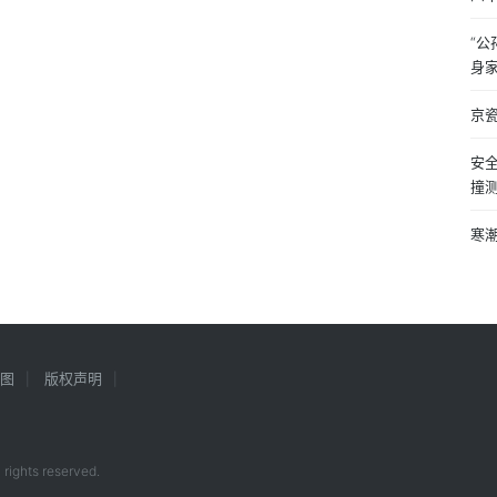
“
身
​京
安全
撞
寒潮
图
版权声明
 rights reserved.