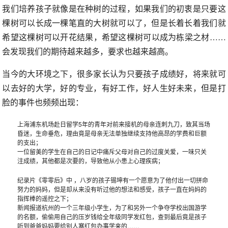
我们培养孩子就像是在种树的过程，如果我们的初衷是只要这
棵树可以长成一棵笔直的大树就可以了，但是长着长着我们就
希望这棵树可以开花结果，希望这棵树可以成为栋梁之材……
会发现我们的期待越来越多，要求也越来越高。
当今的大环境之下，很多家长认为只要孩子成绩好，将来就可
以去好的大学，好的专业，有好工作，好人生好未来，但是打
脸的事件也频频出现：
上海浦东机场赴日留学5年的青年对前来接机的母亲连刺九刀，致其当场
昏迷，生命垂危，理由竟是母亲无法单独继续支持他高昂的学费和巨额
的支出；
一位留美的学生在自己的日记中痛斥父母对自己的过度关爱，一味只关
注成绩，其他都是次要的，导致他从小患上心理疾病；
纪录片《零零后》中 ，八岁的孩子锡坤有一个愿意为了他付出一切拼命
努力的妈妈，但是却从来没有听过他的想法和感受，孩子一直在妈妈的
指挥棒的遥控之下；
新闻报道杭州的一个三年级小学生，为了和另外一个争夺学校出国游学
的名额，偷偷用自己的压岁钱给全年级同学发红包，查到最后竟是孩子
听到爸爸妈妈要给别人塞红包办事学来的……