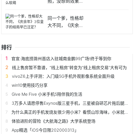
照，没想到效果出
来这么软
同一个爹，性格却
大不同，《庆余
年》3位皇
排行
官宣:海底捞滁州首店入驻城南金鹏99广场!终于等到你
线上售房暂不靠谱，“线上租房”转变为“线上租房交易”大有可为
vivoZ6上手评测：入门级5G手机外观影像系统全面升级
win10使用技巧分享
Give Me Five 小米手机5陪伴我的生活
3万多人请愿停售Exynos版三星手机，三星被自研芯片拖后腿了？
为什么真正的手机发烧友很少用小米？看惯山珍海味，小米就不香了
体验进阶的冒险《大航海之路》大学系统登场
App精选「iOS今日限202000313」