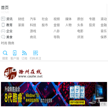
首页
HOME
资讯
财经
汽车
社会
视频
媒体
原创
专题
滚动
教育
家居
科技
股市
金银
人物
头条
投资
金融
企业
游戏
八卦
电影
音乐
美食
商讯
导购
评测
保养
时尚
微商
搜索
客户端
订阅
扫码关注
广告