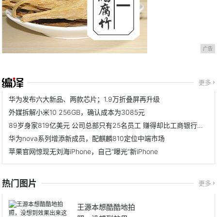
广告
更多
华为发布六大新品、两款芯片；1.9万折叠屏再升级
外媒拆解小米10 256GB，确认成本为3085元
89岁身家819亿美元 公司总部只有25名员工 赚得却比工商银行还多
华为nova系列增添新成员，配麒麟810定位中端市场
苹果官网惊现无刘海iPhone，自己“曝光”新iPhone
热门图片
更多
王源本想酷酷地拍