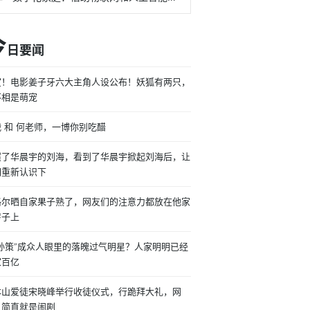
今
日要闻
宣！电影姜子牙六大主角人设公布！妖狐有两只，
不相是萌宠
 和 何老师，一博你别吃醋
惯了华晨宇的刘海，看到了华晨宇掀起刘海后，让
们重新认识下
格尔晒自家果子熟了，网友们的注意力都放在他家
房子上
公孙策”成众人眼里的落魄过气明星？人家明明已经
家百亿
本山爱徒宋晓峰举行收徒仪式，行跪拜大礼，网
：简直就是闹剧