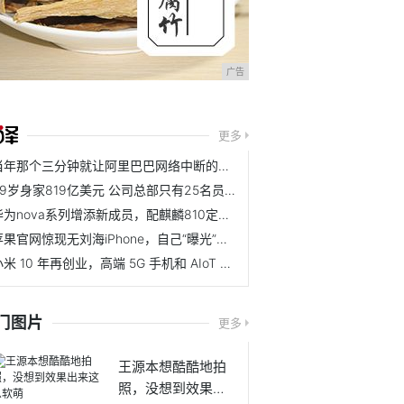
广告
更多
当年那个三分钟就让阿里巴巴网络中断的少年，是一个怎样的人
89岁身家819亿美元 公司总部只有25名员工 赚得却比工商银行还多
华为nova系列增添新成员，配麒麟810定位中端市场
苹果官网惊现无刘海iPhone，自己“曝光”新iPhone
小米 10 年再创业，高端 5G 手机和 AIoT 有多少机会？
门图片
更多
王源本想酷酷地拍
照，没想到效果出