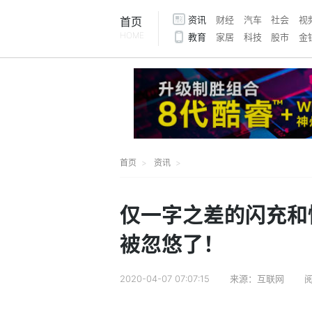
资讯
财经
汽车
社会
视
首页
HOME
教育
家居
科技
股市
金
首页
资讯
仅一字之差的闪充和
被忽悠了！
2020-04-07 07:07:15
来源：互联网
阅