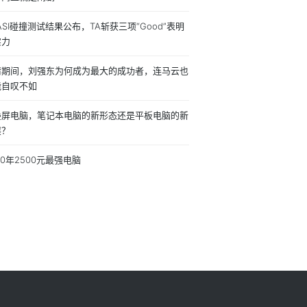
IASI碰撞测试结果公布，TA斩获三项“Good”表明
实力
情期间，刘强东为何成为最大的成功者，连马云也
能自叹不如
叠屏电脑，笔记本电脑的新形态还是平板电脑的新
展？
20年2500元最强电脑