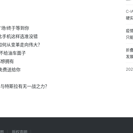
C-
硬
广场!终于等到你
疫
比手机这样选准没错
只
如何从变革走向伟大？
折
不给油车面子
发
都想拥有
都免费送给你
20
车与特斯拉有无一战之力？
图
版权声明