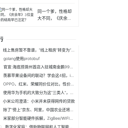
来这么软
同一个爹，性格却
大不同，《庆余
年》3位皇
行
线上售房暂不靠谱，“线上租房”转变为“线上租房交易”大有可为
golang使用protobuf
官宣:海底捞滁州首店入驻城南金鹏99广场!终于等到你
羡慕苹果设备间的联动？学会这4招，iPhone搭配Windows一样好用
OPPO、红米、荣耀同价位对比，性价比手机这样选准没错
使用华为手机的大致分为这"三类人"，请对号入座，看看有你吗？
小米公司澄清：小米并未获得网传的贷款
除了“傍上”京东、阿里，中国农业还将如何从变革走向伟大？
米家部分智能硬件拆解，ZigBee/WIFI模块分析及二次开发
数字化家庭：借助物联网和人工智能使家用电器更智能