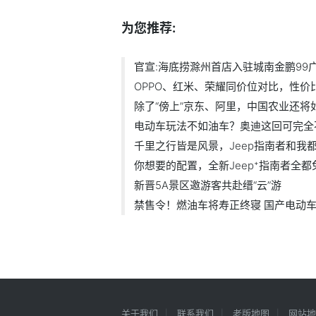
为您推荐:
官宣:海底捞滁州首店入驻城南金鹏99
OPPO、红米、荣耀同价位对比，性价
除了“傍上”京东、阿里，中国农业还将
电动车玩法不如油车？奥迪这回可完全
千里之行皆是风景，Jeep指南者和我
你想要的配置，全新Jeep⁺指南者全
新晋5A景区邀游客共赴缙“云”游
禁售令！燃油车将寿正终寝 国产电动
关于我们
联系我们
老版地图
网站地