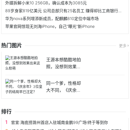
外媒拆解小米10 256GB，确认成本为3085元
89岁身家819亿美元 公司总部只有25名员工 赚得却比工商银行还多
华为nova系列增添新成员，配麒麟810定位中端市场
苹果官网惊现无刘海iPhone，自己“曝光”新iPhone
热门图片
更多
王源本想酷酷地拍
照，没想到效果出
来这么软
同一个爹，性格却
大不同，《庆余
年》3位皇
排行
官宣:海底捞滁州首店入驻城南金鹏99广场!终于等到你