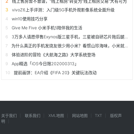
线上售房暂不靠谱，“线上租房”转变为“线上租房交易”大有可为
vivoZ6上手评测：入门级5G手机外观影像系统全面升级
win10使用技巧分享
Give Me Five 小米手机5陪伴我的生活
3万多人请愿停售Exynos版三星手机，三星被自研芯片拖后腿了？
为什么真正的手机发烧友很少用小米？看惯山珍海味，小米就不香了
体验进阶的冒险《大航海之路》大学系统登场
App精选「iOS今日限202000313」
提前画饼：EA介绍《FIFA 20》关键玩法改动
关于我们
联系我们
XML地图
网站地图
TXT
版权声
明