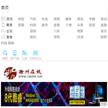
首页
HOME
资讯
财经
汽车
社会
视频
媒体
原创
专题
滚动
教育
家居
科技
股市
金银
人物
头条
投资
金融
企业
游戏
八卦
电影
音乐
美食
商讯
导购
评测
保养
时尚
微商
搜索
客户端
订阅
扫码关注
广告