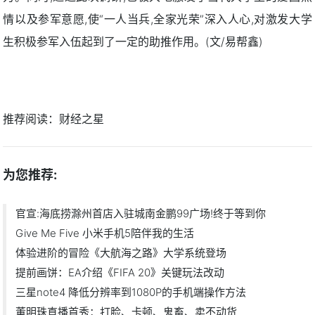
情以及参军意愿,使“一人当兵,全家光荣”深入人心,对激发大学
生积极参军入伍起到了一定的助推作用。(文/易帮鑫)
推荐阅读：
财经之星
为您推荐:
官宣:海底捞滁州首店入驻城南金鹏99广场!终于等到你
Give Me Five 小米手机5陪伴我的生活
体验进阶的冒险《大航海之路》大学系统登场
提前画饼：EA介绍《FIFA 20》关键玩法改动
三星note4 降低分辨率到1080P的手机端操作方法
董明珠直播首秀：打脸、卡顿、鬼畜、卖不动货