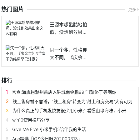
热门图片
更多
王源本想酷酷地拍
照，没想到效果出
来这么软
同一个爹，性格却
大不同，《庆余
年》3位皇
排行
官宣:海底捞滁州首店入驻城南金鹏99广场!终于等到你
线上售房暂不靠谱，“线上租房”转变为“线上租房交易”大有可为
为什么真正的手机发烧友很少用小米？看惯山珍海味，小米就不香了
win10使用技巧分享
Give Me Five 小米手机5陪伴我的生活
App精选「iOS今日限202000313」