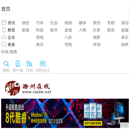
首页
HOME
资讯
财经
汽车
社会
视频
媒体
原创
专题
滚动
教育
家居
科技
股市
金银
人物
头条
投资
金融
企业
游戏
八卦
电影
音乐
美食
商讯
导购
评测
保养
时尚
微商
搜索
客户端
订阅
扫码关注
广告