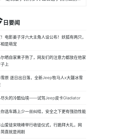
今
日要闻
宣！电影姜子牙六大主角人设公布！妖狐有两只，
不相是萌宠
格尔晒自家果子熟了，网友们的注意力都放在他家
房子上
雪原 逐日出日落，全新Jeep牧马人x大疆冰雪
旅
尽头的冷酷仙境——试驾Jeep皮卡Gladiator
让你选车路上少一丝纠结，安全之下更有强劲性能
本山爱徒宋晓峰举行收徒仪式，行跪拜大礼，网
：简直就是闹剧