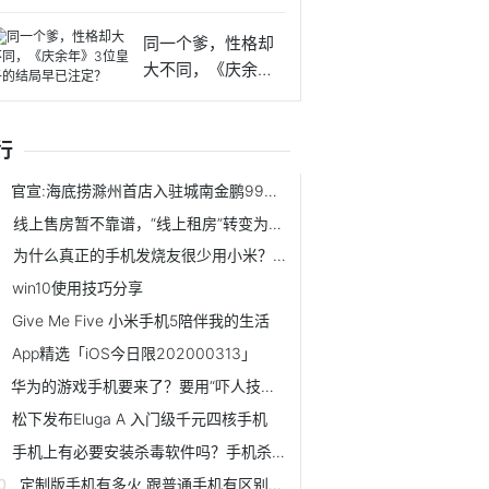
来这么软
同一个爹，性格却
大不同，《庆余
年》3位皇
行
官宣:海底捞滁州首店入驻城南金鹏99广场!终于等到你
线上售房暂不靠谱，“线上租房”转变为“线上租房交易”大有可为
为什么真正的手机发烧友很少用小米？看惯山珍海味，小米就不香了
win10使用技巧分享
Give Me Five 小米手机5陪伴我的生活
App精选「iOS今日限202000313」
华为的游戏手机要来了？要用“吓人技术”来提升用户的游戏体验
松下发布Eluga A 入门级千元四核手机
手机上有必要安装杀毒软件吗？手机杀毒软件哪个好？
定制版手机有多火 跟普通手机有区别吗 你会买吗？