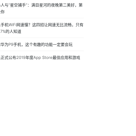
马人与“星空捕手”：满目星河的夜晚第二美好，第
是你
手机WiFi网速慢？这四招让网速无比流畅，只有
.27%的人知道
用华为P9手机，这个有趣的功能一定要会玩
正式公布2019年度App Store最佳应用和游戏