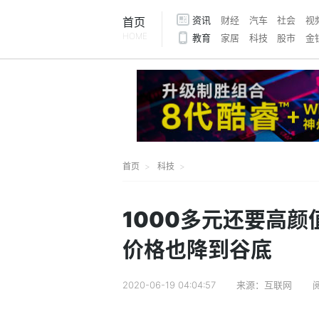
资讯
财经
汽车
社会
视
首页
HOME
教育
家居
科技
股市
金
首页
科技
1000多元还要高
价格也降到谷底
2020-06-19 04:04:57
来源：互联网