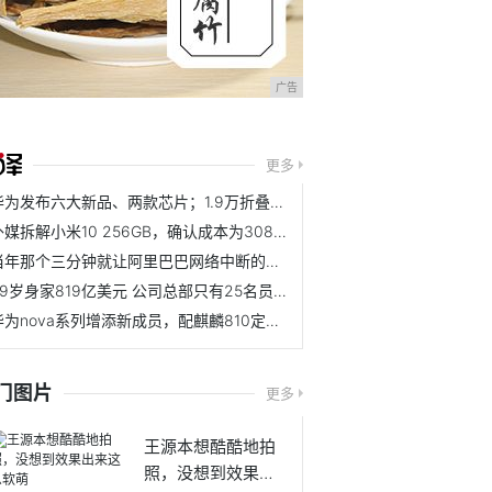
广告
更多
华为发布六大新品、两款芯片；1.9万折叠屏再升级
外媒拆解小米10 256GB，确认成本为3085元
当年那个三分钟就让阿里巴巴网络中断的少年，是一个怎样的人
89岁身家819亿美元 公司总部只有25名员工 赚得却比工商银行还多
华为nova系列增添新成员，配麒麟810定位中端市场
门图片
更多
王源本想酷酷地拍
照，没想到效果出