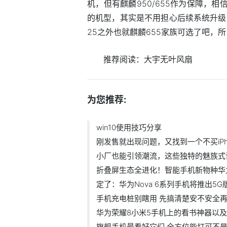
机，但有麒麟950/655作为保障，
的机型，其实是不用担心后续系统升级
25之外也就麒麟655家族可选了吧，
推荐阅读：
大宇无叶风扇
为您推荐:
win10使用技巧分享
刚发售就出现问题，又找到一个不买iPho
小厂也能引领潮流，这些独特的魅族式
折叠屏生态全进化！智能手机新物种华为
定了：华为Nova 6系列手机将推出5
手机充电桩别瞎用 先搞清楚安不安全
华为荣耀8小米5手机上的看书神器以
旗舰手机最看好它们 全方位能打可不