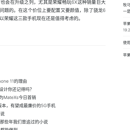
相信也会在升级之列，尤其是荣耀畅玩6X这种销量巨大
牧
问题的。在这个价位上要配置又要颜值，除了骁龙6
一
所以荣耀这三款手机现在还是值得考虑的。
苹果
19
使
苹果
ne 11的理由
设计你还记得吗？
MateXs今日首销
G版本，有望成最廉价的5G手机
再说
及那些年我们曾追过的小说
是都能做到