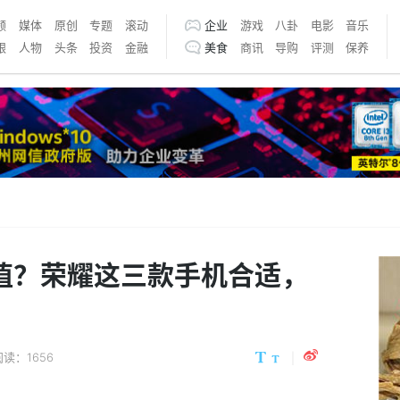
频
媒体
原创
专题
滚动
企业
游戏
八卦
电影
音乐
银
人物
头条
投资
金融
美食
商讯
导购
评测
保养
颜值？荣耀这三款手机合适，
阅读：1656