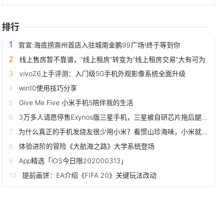
年》3位皇
排行
官宣:海底捞滁州首店入驻城南金鹏99广场!终于等到你
线上售房暂不靠谱，“线上租房”转变为“线上租房交易”大有可为
vivoZ6上手评测：入门级5G手机外观影像系统全面升级
win10使用技巧分享
Give Me Five 小米手机5陪伴我的生活
3万多人请愿停售Exynos版三星手机，三星被自研芯片拖后腿了？
为什么真正的手机发烧友很少用小米？看惯山珍海味，小米就不香了
体验进阶的冒险《大航海之路》大学系统登场
App精选「iOS今日限202000313」
提前画饼：EA介绍《FIFA 20》关键玩法改动