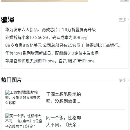
更多
华为发布六大新品、两款芯片；1.9万折叠屏再升级
外媒拆解小米10 256GB，确认成本为3085元
89岁身家819亿美元 公司总部只有25名员工 赚得却比工商银行还多
华为nova系列增添新成员，配麒麟810定位中端市场
苹果官网惊现无刘海iPhone，自己“曝光”新iPhone
热门图片
更多
王源本想酷酷地拍
照，没想到效果出
来这么软
同一个爹，性格却
大不同，《庆余