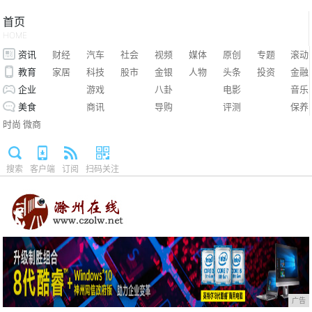
首页
HOME
资讯
财经
汽车
社会
视频
媒体
原创
专题
滚动
教育
家居
科技
股市
金银
人物
头条
投资
金融
企业
游戏
八卦
电影
音乐
美食
商讯
导购
评测
保养
时尚
微商
搜索
客户端
订阅
扫码关注
广告