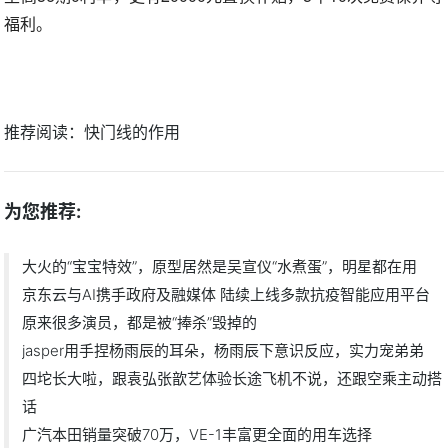
福利。
推荐阅读：
快门线的作用
为您推荐:
大火的“宝宝特效”，原型居然是吴宣仪“水煮蛋”，明星都在用
京东云与AI携手政府及融媒体 陆续上线多款抗疫智能应用平台
原来很多演员，都是被“捧杀”毁掉的
jasper用手捏杨雨辰的耳朵，杨雨辰下意识反应，实力宠弟弟
四坨长大啦，跟袁弘张歆艺体验长途飞机不说，还跟空乘主动搭
话
广汽本田销量突破70万，VE-1丰富更全面的用车选择