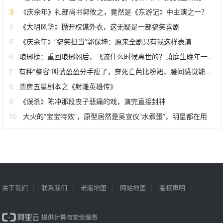
《庆余年》礼部尚书郭攸之，竟然是《东游记》中主演之一？
《大明风华》抛开权谋外衣，这无疑是一部搞笑喜剧
《庆余年》“搞笑担当”郭保坤：原来全剧只有我这样表演
琅琊榜：重回琅琊阁后，飞流什么时候离世的？萧庭生晚年一语中的
有种“整容”叫蓝盈盈分手瘦了，穿死亡芭比粉裙，腰间感觉能透光
票房五星剧本之《射雕英雄传》
《误杀》陈冲那段丧子悲痛的戏，演完直接封神
大火的“宝宝特效”，原型居然是吴宣仪“水煮蛋”，明星都在用
关于我们
联系我们
老版地图
网站地图
版权声明