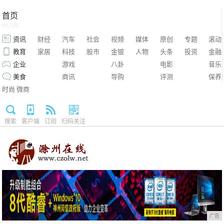
首页
HOME
资讯
财经
汽车
社会
视频
媒体
原创
专题
滚动
教育
家居
科技
股市
金银
人物
头条
投资
金融
企业
游戏
八卦
电影
音乐
美食
商讯
导购
评测
保养
时尚
微商
搜索
客户端
订阅
扫码关注
广告