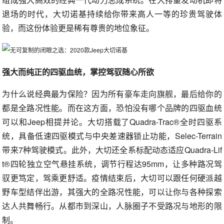
退场的时代，大切诺基持续给你带来高人一等的珍贵驾驶体
验，而这份体验更是稀有尊贵的地位象征。
强大而纯正的四驱血统，掌控驾驭随心所欲
为什么说经典最为保险？因为所有豪车走向旗舰，最后给你的
都是全路况性能。而在这方面，恐怕没有哪个品牌的四驱血统
可以和Jeep相提并论。大切搭载了Quadra-Trac®全时四驱系
统，具备低速四驱模式与中央差速器锁止功能，Selec-Terrain
带来7种驾驶模式。此外，大切还全系标配动态适应Quadra-Lif
t®四轮独立空气悬挂系统，调节行程达95mm，让多种路况驾
驭更笃定，驾乘更舒适。疫情结束后，大切可以跟任何硬派越
野车型结伴出游，其强大的全路况性能，可以让你与各种探索
达人共舞畅行。从都市到深山，人脉圈子不受路况与地形的限
制。