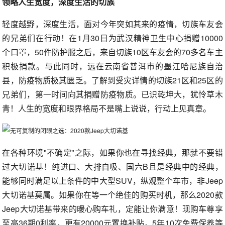
领略人生宽度，深度生活的切族
轻度越野，深度生活，面对今年突如其来的疫情，切族车友会
的兄弟们在行动！在1月30日为武汉精神卫生中心捐赠10000
个口罩，50件防护服之后，来自切族10区车友会的70多名车主
积极捐款。与此同时，远在云南省普洱市的墨江哈尼族自治
县，防疫物质极其匮乏。了解到受灾详情的切族21区和25区的
兄弟们，第一时间向其捐赠防疫物质。已识乾坤大，犹怜草木
青！人生的宽度和眼界格局不是嘴上说说，行动上见真章。
在各种环境"不确定"之际，如果你也在寻找经典，那就不要错
过大切诺基！纯进口、大排自吸、国六B且是经典中的经典，
能够同时满足以上条件的中大型SUV，纵观整个车市，非Jeep
大切诺基莫属。如果你在等一个绝佳的购买时机，那么2020款
Jeep大切诺基带来的暖心购车礼，定能让你满意！现购车尊享
至高36期0利率，更有20000元置换补贴，5年10次免费保养等