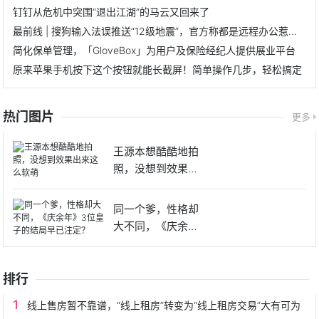
钉钉从危机中突围“退出江湖”的马云又回来了
最前线 | 搜狗输入法误推送“12级地震”，官方称都是远程办公惹的祸
简化保单管理，「GloveBox」为用户及保险经纪人提供展业平台
原来苹果手机按下这个按钮就能长截屏！简单操作几步，轻松搞定
热门图片
更多
王源本想酷酷地拍
照，没想到效果出
来这么软
同一个爹，性格却
大不同，《庆余
年》3位皇
排行
线上售房暂不靠谱，“线上租房”转变为“线上租房交易”大有可为