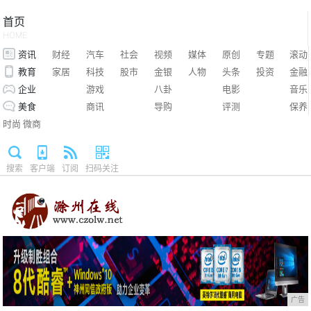
首页
HOME
资讯
财经
汽车
社会
视频
媒体
原创
专题
滚动
教育
家居
科技
股市
金银
人物
头条
投资
金融
企业
游戏
八卦
电影
音乐
美食
商讯
导购
评测
保养
时尚
微商
搜索
客户端
订阅
扫码关注
广告