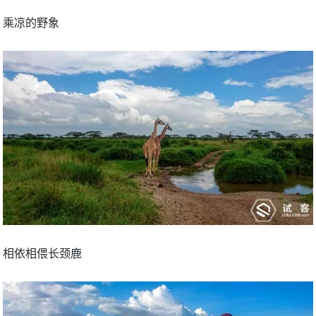
乘凉的野象
相依相偎长颈鹿