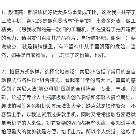
1、颜值高：都说质优好货大多与重量成正比，这次我一共带了
三款手机，索尼Z5是最有质感与“份量”的，土豪金外表，做工
精美。（恕我收到的是一款旧的工程机，实在没有了拍开箱照
的动力，请朋友们百度其产品样片，自行脑补吧。谢谢！）要
说缺点，就是稍稍嫌重，有不留神中从手里滑落的危险。当
然，如果是自家物品，早已习惯了这份量，也好。
2、拍摄方式多样，选择余地宽泛：索尼Z5包括了常用的全自
动模式与各种DIY组合模式，看起来非常的高大上，真真的感
受到了索尼大法“航空母舰”级别的全科阵容，专业、卓越、创
新。统揽了专业人士揣摩极致去创作影像和年轻人搞怪萌娃、
趣味拍照等各色相机设置玩法集大全；缺点就是操作繁杂，不
容易上手，以我这试用过多款手机，同时又常常接触各索尼微
单新机型的人来说，对它繁杂的界面都有些头痛，要知道手机
拍照最大的优势就是方便，抬手出片。所以个人感觉，这款手