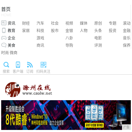
首页
HOME
资讯
财经
汽车
社会
视频
媒体
原创
专题
滚动
教育
家居
科技
股市
金银
人物
头条
投资
金融
企业
游戏
八卦
电影
音乐
美食
商讯
导购
评测
保养
时尚
微商
搜索
客户端
订阅
扫码关注
广告