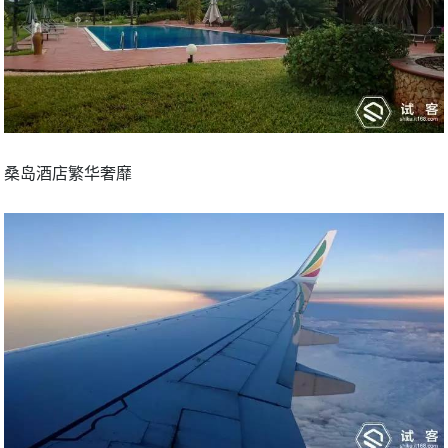
桑岛酒店繁华奢靡