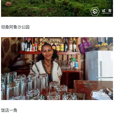
坦桑阿鲁沙公园
饭店一角