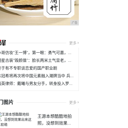
广告
更多
小哥仿妆“王一博”，第一眼：勇气可嘉，看到成品后：你个假粉
明星古装“毁颜值”：脸长两米土气显老，离开滤镜一秒幻灭
终于有不专职谈恋爱的国产职业剧
陈冠希将再次将中国元素融入潮牌当中 兵马俑曾为他带来设计灵感
精英律师：戴曦与男友分手，转身投入罗槟怀抱，俩人开始撒狗粮
门图片
更多
王源本想酷酷地拍
照，没想到效果出