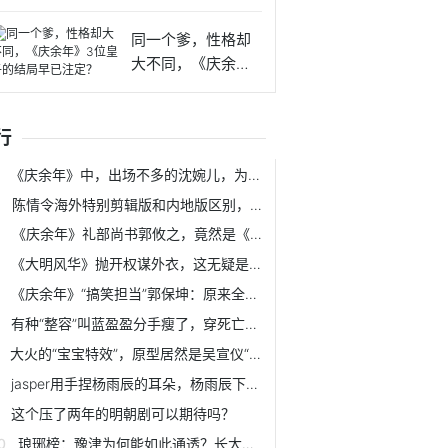
来这么软
同一个爹，性格却
大不同，《庆余
年》3位皇
行
《庆余年》中，出场不多的沈婉儿，为什么人气比女主林婉儿还高？
陈情令海外特别剪辑版和内地版区别，海外版真香
《庆余年》礼部尚书郭攸之，竟然是《东游记》中主演之一？
《大明风华》抛开权谋外衣，这无疑是一部搞笑喜剧
《庆余年》“搞笑担当”郭保坤：原来全剧只有我这样表演
有种“整容”叫蓝盈盈分手瘦了，穿死亡芭比粉裙，腰间感觉能透光
大火的“宝宝特效”，原型居然是吴宣仪“水煮蛋”，明星都在用
jasper用手捏杨雨辰的耳朵，杨雨辰下意识反应，实力宠弟弟
这个压了两年的明朝剧可以期待吗？
琅琊榜：豫津为何能如此通透？长大后，我们才终于理解言侯家族