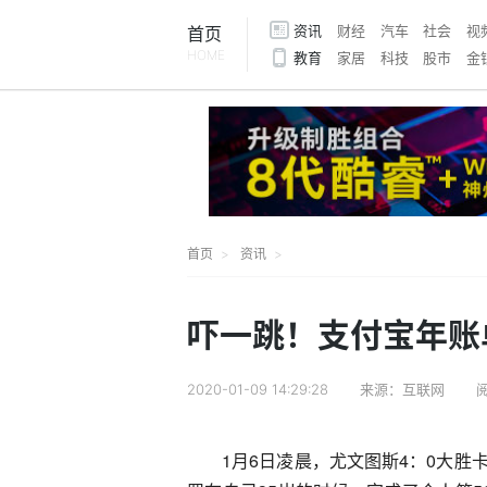
资讯
财经
汽车
社会
视
首页
HOME
教育
家居
科技
股市
金
首页
资讯
吓一跳！支付宝年账
2020-01-09 14:29:28
来源：互联网
1月6日凌晨，尤文图斯4：0大胜