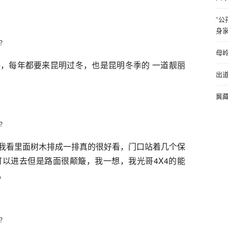
“
身
母
，每年都要来昆明过冬，也是昆明冬季的 一道靓丽
出道
冀
我看里面树木排成一排真的很好看，门口站着几个保
以进去但是路面很颠簸，我一想，我光哥4X4的能
。