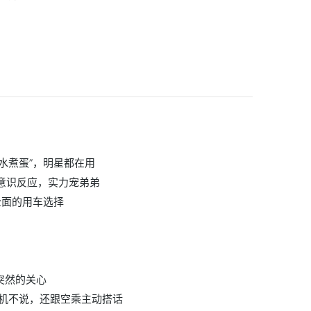
“水煮蛋”，明星都在用
下意识反应，实力宠弟弟
全面的用车选择
突然的关心
机不说，还跟空乘主动搭话