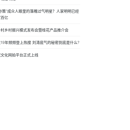
公孙策”成众人眼里的落魄过气明星？人家明明已经
家百亿
岭村乡村振兴模式发布会暨桂花产品推介会
19年频频登上热搜 刘涛底气的秘密到底是什么?
藏文化网拍平台正式上线