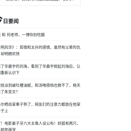
今
日要闻
 和 何老师，一博你别吃醋
大明风华》：若微和太孙的感情，虽然有父辈的仇
，却明朗欢快
惯了华晨宇的刘海，看到了华晨宇掀起刘海后，让
们重新认识下
演技派到被吐槽油腻，和汤唯搭档也救不了，杨天
毁了朱亚文？
格尔晒自家果子熟了，网友们的注意力都放在他家
房子上
宣！电影姜子牙六大主角人设公布！妖狐有两只，
不相是萌宠