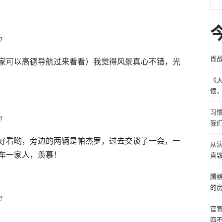
肖战
家可以高德导航过来看看）我觉得风景真心不错，光
《
恨
习
我
好看哟，旁边的两辆是帕杰罗，过去交谈了一会，一
从
车一家人，羡慕！
真
腾
的
官
四