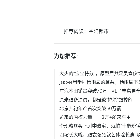
推荐阅读：
福建都市
为您推荐:
大火的“宝宝特效”，原型居然是吴宣仪
jasper用手捏杨雨辰的耳朵，杨雨辰
广汽本田销量突破70万，VE-1丰富更
原来很多演员，都是被“捧杀”毁掉的
北京奔驰年产首次突破50万辆
蔚来的内核力量——3万+蔚来车主
李现粉丝买下剧中豪宅，就怕“土豪粉”
四坨长大啦，跟袁弘张歆艺体验长途飞