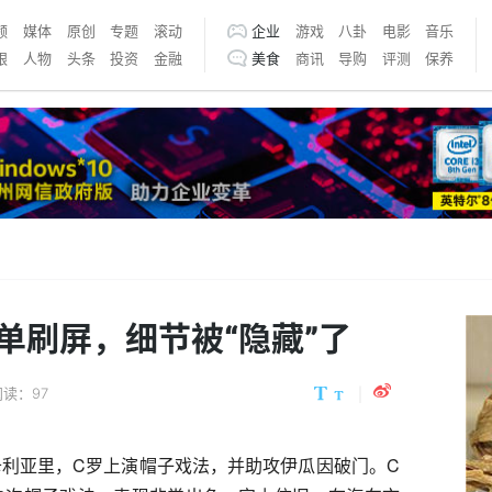
频
媒体
原创
专题
滚动
企业
游戏
八卦
电影
音乐
银
人物
头条
投资
金融
美食
商讯
导购
评测
保养
单刷屏，细节被“隐藏”了
阅读：97
卡利亚里，C罗上演帽子戏法，并助攻伊瓜因破门。C