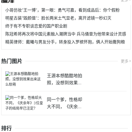
小哥仿妆“王一博”，第一眼：勇气可嘉，看到成品后：你个假粉
明星古装“毁颜值”：脸长两米土气显老，离开滤镜一秒幻灭
终于有不专职谈恋爱的国产职业剧
陈冠希将再次将中国元素融入潮牌当中 兵马俑曾为他带来设计灵感
精英律师：戴曦与男友分手，转身投入罗槟怀抱，俩人开始撒狗粮
热门图片
更多
王源本想酷酷地拍
照，没想到效果出
来这么软
同一个爹，性格却
大不同，《庆余
年》3位皇
排行