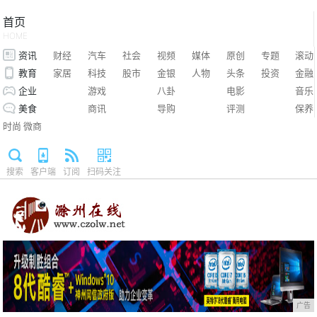
首页
HOME
资讯
财经
汽车
社会
视频
媒体
原创
专题
滚动
教育
家居
科技
股市
金银
人物
头条
投资
金融
企业
游戏
八卦
电影
音乐
美食
商讯
导购
评测
保养
时尚
微商
搜索
客户端
订阅
扫码关注
广告