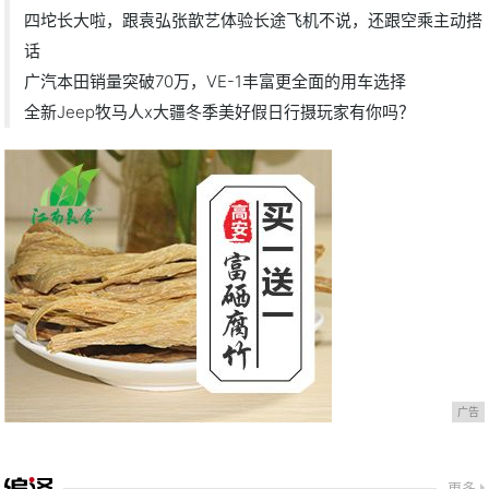
四坨长大啦，跟袁弘张歆艺体验长途飞机不说，还跟空乘主动搭
话
广汽本田销量突破70万，VE-1丰富更全面的用车选择
全新Jeep牧马人x大疆冬季美好假日行摄玩家有你吗？
广告
更多