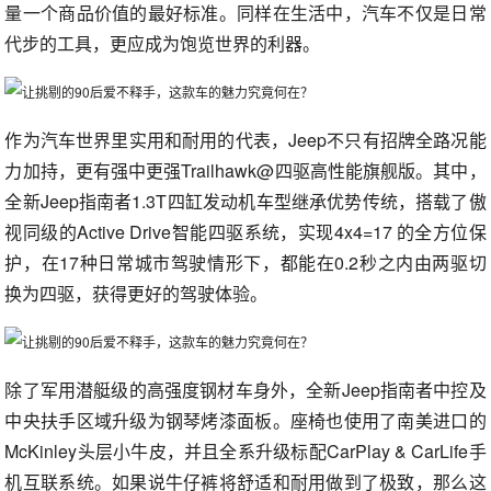
量一个商品价值的最好标准。同样在生活中，汽车不仅是日常
代步的工具，更应成为饱览世界的利器。
作为汽车世界里实用和耐用的代表，Jeep不只有招牌全路况能
力加持，更有强中更强Trailhawk@四驱高性能旗舰版。其中，
全新Jeep指南者1.3T四缸发动机车型继承优势传统，搭载了傲
视同级的Active Drive智能四驱系统，实现4x4=17 的全方位保
护，在17种日常城市驾驶情形下，都能在0.2秒之内由两驱切
换为四驱，获得更好的驾驶体验。
除了军用潜艇级的高强度钢材车身外，全新Jeep指南者中控及
中央扶手区域升级为钢琴烤漆面板。座椅也使用了南美进口的
McKinley头层小牛皮，并且全系升级标配CarPlay & CarLife手
机互联系统。如果说牛仔裤将舒适和耐用做到了极致，那么这