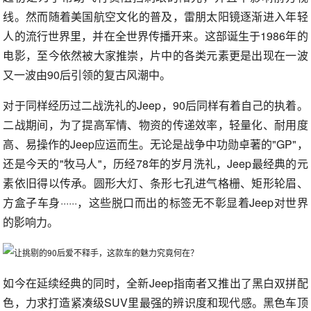
线。然而随着美国航空文化的普及，雷朋太阳镜逐渐进入年轻
人的流行世界里，并在全世界传播开来。这部诞生于1986年的
电影，至今依然被大家推崇，片中的各类元素更是出现在一波
又一波由90后引领的复古风潮中。
对于同样经历过二战洗礼的Jeep，90后同样有着自己的执着。
二战期间，为了提高军情、物资的传递效率，轻量化、耐用度
高、易操作的Jeep应运而生。无论是战争中功勋卓著的"GP"，
还是今天的"牧马人"，历经78年的岁月洗礼，Jeep最经典的元
素依旧得以传承。圆形大灯、条形七孔进气格栅、矩形轮眉、
方盒子车身······，这些脱口而出的标签无不彰显着Jeep对世界
的影响力。
如今在延续经典的同时，全新Jeep指南者又推出了黑白双拼配
色，力求打造紧凑级SUV里最强的辨识度和现代感。黑色车顶