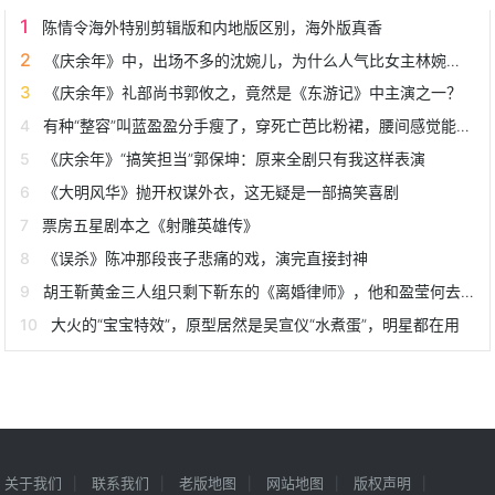
陈情令海外特别剪辑版和内地版区别，海外版真香
《庆余年》中，出场不多的沈婉儿，为什么人气比女主林婉儿还高？
《庆余年》礼部尚书郭攸之，竟然是《东游记》中主演之一？
有种“整容”叫蓝盈盈分手瘦了，穿死亡芭比粉裙，腰间感觉能透光
《庆余年》“搞笑担当”郭保坤：原来全剧只有我这样表演
《大明风华》抛开权谋外衣，这无疑是一部搞笑喜剧
票房五星剧本之《射雕英雄传》
《误杀》陈冲那段丧子悲痛的戏，演完直接封神
胡王靳黄金三人组只剩下靳东的《离婚律师》，他和盈莹何去何从？
大火的“宝宝特效”，原型居然是吴宣仪“水煮蛋”，明星都在用
关于我们
联系我们
老版地图
网站地图
版权声明