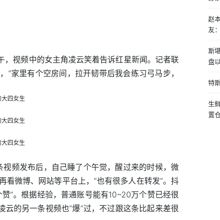
赵
友
斯
下午，视频中的女主角凌云笑着告诉红星新闻。记者联
盘
，“家里有个空房间，拉开韧带后我会练习弓马步，
特斯
生
置
那条视频发布后，自己睡了个午觉，醒过来的时候，微
再看微博、网站等平台上，“也有很多人在转发”。抖
赞”。根据经验，普通账号能有10~20万个赞已经很
凌云的另一条视频也“爆”过，不过跟这条比起来差很