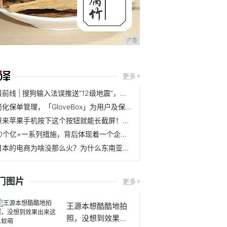
广告
更多
最前线 | 搜狗输入法误推送“12级地震”，官方称都是远程办公惹的祸
简化保单管理，「GloveBox」为用户及保险经纪人提供展业平台
原来苹果手机按下这个按钮就能长截屏！简单操作几步，轻松搞定
10个亿+一系列措施，背后体现着一个企业的担当
日本的电商为啥没那么火？为什么东南亚电商状况和日本高度相似？
门图片
更多
王源本想酷酷地拍
照，没想到效果出