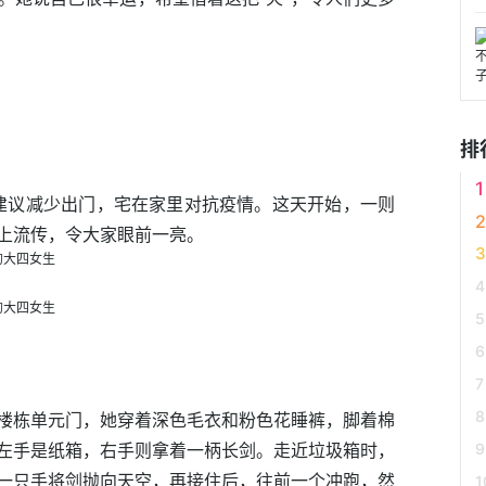
排
从建议减少出门，宅在家里对抗疫情。这天开始，一则
上流传，令大家眼前一亮。
楼栋单元门，她穿着深色毛衣和粉色花睡裤，脚着棉
左手是纸箱，右手则拿着一柄长剑。走近垃圾箱时，
一只手将剑抛向天空，再接住后，往前一个冲跑，然