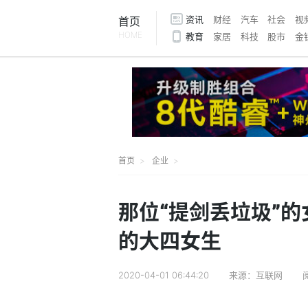
资讯
财经
汽车
社会
视
首页
HOME
教育
家居
科技
股市
金
首页
企业
那位“提剑丢垃圾”的
的大四女生
2020-04-01 06:44:20
来源：互联网