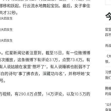
挪移和跃起，行云流水地舞起宝剑。最后，女子拿住
共才32秒。
官
四
肖战
小。红星新闻记者注意到，截至15日，有一位微博博
《
次播放，这条微博下有评论3.1万，点赞73.6万。有
恨
有人说姑娘在家里“憋坏了”，有人说睡裤也削弱不了
习
白的诗句“事了拂衣去，深藏功与名”，并称呼她“女
我
账号。
腾
视频，有290.8万点赞，14万评论，以及10.5万的
的
“
身