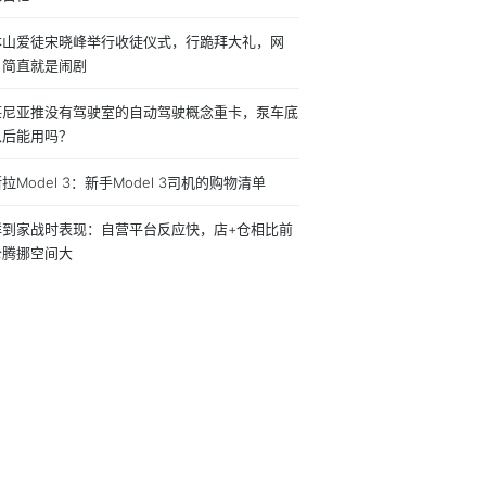
本山爱徒宋晓峰举行收徒仪式，行跪拜大礼，网
：简直就是闹剧
堪尼亚推没有驾驶室的自动驾驶概念重卡，泵车底
以后能用吗？
拉Model 3：新手Model 3司机的购物清单
鲜到家战时表现：自营平台反应快，店+仓相比前
仓腾挪空间大