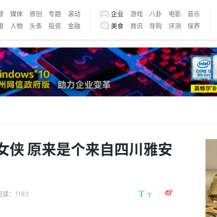
频
媒体
原创
专题
滚动
企业
游戏
八卦
电影
音乐
银
人物
头条
投资
金融
美食
商讯
导购
评测
保养
女侠 原来是个来自四川雅安
阅读：1183