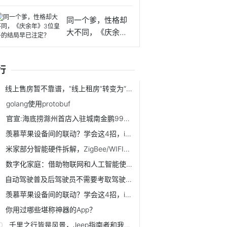
来这么软
同一个爹，性格却
大不同，《庆余
年》3位皇
行
线上售房暂不靠谱，“线上租房”转变为“线上租房交易”大有可为
golang使用protobuf
官宣:海底捞滁州首店入驻城南金鹏99广场!终于等到你
羡慕苹果设备间的联动？学会这4招，iPhone搭配Windows一样好用
米家部分智能硬件拆解，ZigBee/WIFI模块分析及二次开发
数字化家庭：借助物联网和人工智能使家用电器更智能
自动驾驶普及后驾驶员不需要考取驾驶证？
羡慕苹果设备间的联动？学会这4招，iPhone搭配Windows一样好用
你用过哪些堪称神器的App？
千里之行皆是风景，Jeep指南者和我都想拥有