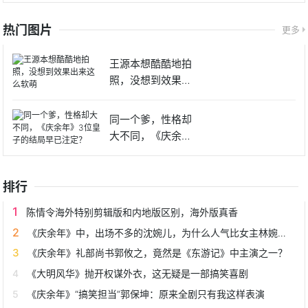
热门图片
更多
王源本想酷酷地拍
照，没想到效果出
来这么软
同一个爹，性格却
大不同，《庆余
年》3位皇
排行
陈情令海外特别剪辑版和内地版区别，海外版真香
《庆余年》中，出场不多的沈婉儿，为什么人气比女主林婉儿还高？
《庆余年》礼部尚书郭攸之，竟然是《东游记》中主演之一？
《大明风华》抛开权谋外衣，这无疑是一部搞笑喜剧
《庆余年》“搞笑担当”郭保坤：原来全剧只有我这样表演