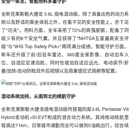
安全一条龙，智能用料多重守护
全新克莱斯勒大捷龙 3.6L 插电混动版，除了具备出色的动力系
统以及舒适的乘坐体验之外，在看不见的安全性能上，亦下足
了"功夫"。用料方面，全车采用了72%的高强度钢，配备了同
级少有的8个安全气囊，并且获得了"NHTSA五星最高安全评
级"与"IIHS Top Safety Pick+"两项满分成绩。智能守护方面，
新车还升级了前/后驻车雷达、360度全景影像、自动泊车入
位、自适应定速巡航，同时也增加自适应远光、电动调节/折
叠/加热/自动防眩目外后视镜以及雨量感应式雨刷等配置。
混动系统加持，从南到北的续航守护
全新克莱斯勒大捷龙插电混动版所搭载的是3.6L Pentastar V6
Hybird发动机+SI-EVT构成的混合动力系统。其纯电动续航里
程高达71km，日常城市通勤完全可以做到0油耗出行。综合续