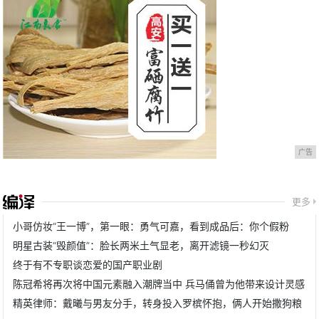
广告
更多
小哥仿妆“王一博”，第一眼：勇气可嘉，看到成品后：你个假粉
明星古装“毁颜值”：脸长两米土气显老，离开滤镜一秒幻灭
终于有不专职谈恋爱的国产职业剧
陈冠希将再次将中国元素融入潮牌当中 兵马俑曾为他带来设计灵感
精英律师：戴曦与男友分手，转身投入罗槟怀抱，俩人开始撒狗粮