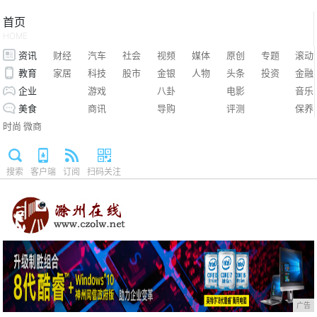
首页
HOME
资讯
财经
汽车
社会
视频
媒体
原创
专题
滚动
教育
家居
科技
股市
金银
人物
头条
投资
金融
企业
游戏
八卦
电影
音乐
美食
商讯
导购
评测
保养
时尚
微商
搜索
客户端
订阅
扫码关注
广告