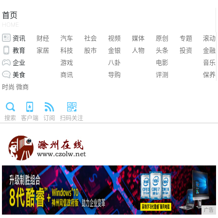
首页
HOME
资讯
财经
汽车
社会
视频
媒体
原创
专题
滚动
教育
家居
科技
股市
金银
人物
头条
投资
金融
企业
游戏
八卦
电影
音乐
美食
商讯
导购
评测
保养
时尚
微商
搜索
客户端
订阅
扫码关注
广告