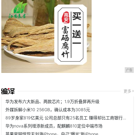
广告
更多
华为发布六大新品、两款芯片；1.9万折叠屏再升级
外媒拆解小米10 256GB，确认成本为3085元
89岁身家819亿美元 公司总部只有25名员工 赚得却比工商银行还多
华为nova系列增添新成员，配麒麟810定位中端市场
苹果官网惊现无刘海iPhone，自己“曝光”新iPhone