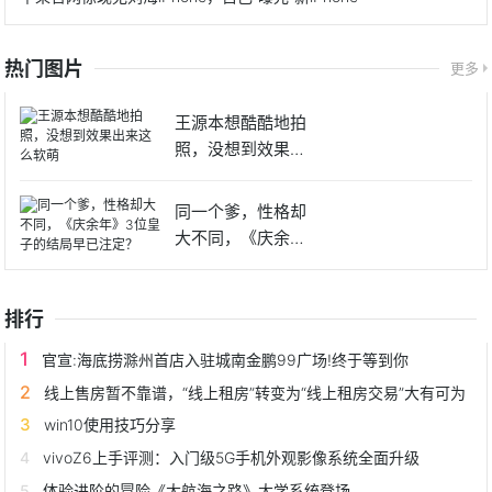
热门图片
更多
王源本想酷酷地拍
照，没想到效果出
来这么软
同一个爹，性格却
大不同，《庆余
年》3位皇
排行
官宣:海底捞滁州首店入驻城南金鹏99广场!终于等到你
线上售房暂不靠谱，“线上租房”转变为“线上租房交易”大有可为
win10使用技巧分享
vivoZ6上手评测：入门级5G手机外观影像系统全面升级
体验进阶的冒险《大航海之路》大学系统登场